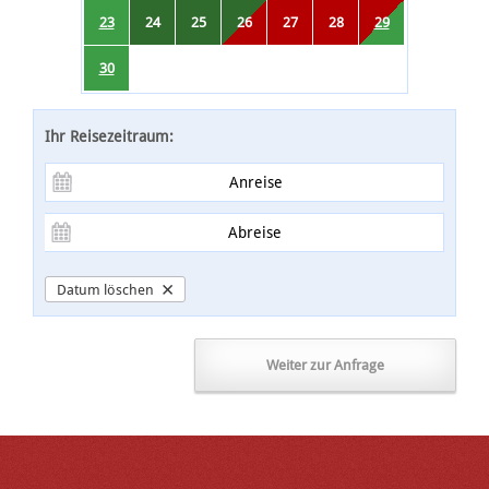
23
24
25
26
27
28
29
30
Ihr Reisezeitraum
Datum löschen